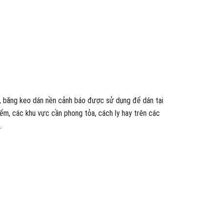
t, băng keo dán nền cảnh báo được sử dụng để dán tại
ểm, các khu vực cần phong tỏa, cách ly hay trên các
.
Giải phá