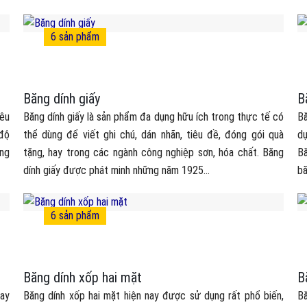
6
sản phẩm
Băng dính giấy
B
iêu
Băng dính giấy là sản phẩm đa dụng hữu ích trong thực tế có
B
 độ
thể dùng để viết ghi chú, dán nhãn, tiêu đề, đóng gói quà
dụ
ũng
tặng, hay trong các ngành công nghiệp sơn, hóa chất. Băng
Bă
dính giấy được phát minh những năm 1925...
bă
6
sản phẩm
Băng dính xốp hai mặt
B
hay
Băng dính xốp hai mặt hiện nay được sử dụng rất phổ biến,
Bă