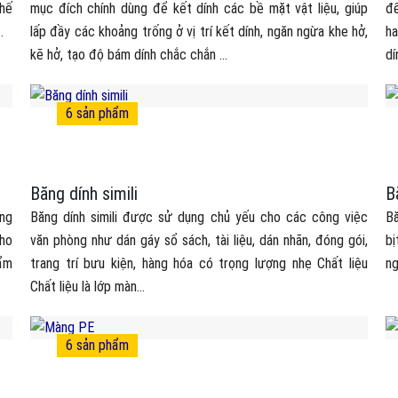
thế
mục đích chính dùng để kết dính các bề mặt vật liệu, giúp
để
.
lấp đầy các khoảng trống ở vị trí kết dính, ngăn ngừa khe hở,
ha
kẽ hở, tạo độ bám dính chắc chắn ...
dí
6
sản phẩm
Băng dính simili
B
ng
Băng dính simili được sử dụng chủ yếu cho các công việc
Bă
cho
văn phòng như dán gáy sổ sách, tài liệu, dán nhãn, đóng gói,
bị
hẩm
trang trí bưu kiện, hàng hóa có trọng lượng nhẹ Chất liệu
ng
Chất liệu là lớp màn...
6
sản phẩm