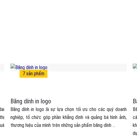
7
sản phẩm
Băng dính in logo
B
dai
Băng dính in logo là sự lựa chọn tối ưu cho các quý doanh
Bă
thị
nghiệp, tổ chức góp phần khẳng định và quảng bá hình ảnh,
cá
uá
thương hiệu của mình trên những sản phẩm băng dính ...
kh
dụ