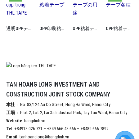
透明OPPテープ
OPP印刷粘着テープ
OPP粘着テープの用途
OPP粘着テープ各種
TAN HOANG LONG INVESTMENT AND
CONSTRUCTION JOINT STOCK COMPANY
本社
： No. 83/124 Au Co Street, Hong Ha Ward, Hanoi City
工場：
Plot 2, Lot 2, Lai Xa Industrial Park, Tay Tuu Ward, Hanoi City
Website
: bangdinh.vn
Tel
: +84913 026 721 – +849 666 43 666 – +8489 666 7892
Email
: tanhoanglong@bangdinh.vn