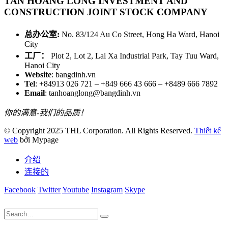
TAN HOANG LONG INVESTMENT AND
CONSTRUCTION JOINT STOCK COMPANY
总办公室:
No. 83/124 Au Co Street, Hong Ha Ward, Hanoi
City
工厂：
Plot 2, Lot 2, Lai Xa Industrial Park, Tay Tuu Ward,
Hanoi City
Website
: bangdinh.vn
Tel
: +84913 026 721 – +849 666 43 666 – +8489 666 7892
Email
: tanhoanglong@bangdinh.vn
你的满意-我们的品质！
© Copyright 2025 THL Corporation. All Rights Reserved.
Thiết kế
web
bởi Mypage
介绍
连接的
Facebook
Twitter
Youtube
Instagram
Skype