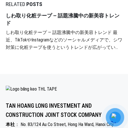
RELATED
POSTS
しわ取り化粧テープ ― 話題沸騰中の新美容トレン
ド
しわ取り化粧テープ ― 話題沸騰中の新美容トレンド 最
近、TikTokやInstagramなどのソーシャルメディアで、シワ
対策に化粧テープを使うというトレンドが広がっていま
す。多くのユーザーが、寝る前に顔にテープを貼って翌
朝の肌を滑らかにする秘訣をシェアしています。 化粧テ
ープはなぜ人気があるのでしょうか? ヴォーグ誌による
と、額、頬、顎、首などにテープを貼る人が多いようで
す。この方法は、ボトックス注射などの美容施術に代わ
る安全で経済的な方法と考えられています。 化粧テープ
の効果 イタリアのフェイシャルカイロプラクター、マリ
TAN HOANG LONG INVESTMENT AND
ア・ルイザ・モレッリ氏によると、テープを正しく貼る
CONSTRUCTION JOINT STOCK COMPANY
ことで、リンパ系に機械的な力を加え、顔の筋肉を優し
く引き上げることができるそうです。これは肌のハリを
本社
： No. 83/124 Au Co Street, Hong Ha Ward, Hanoi City