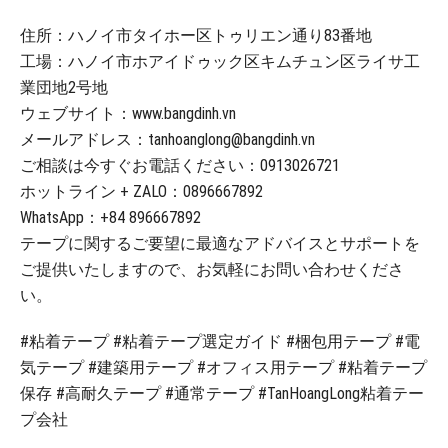
住所：ハノイ市タイホー区トゥリエン通り83番地
工場：ハノイ市ホアイドゥック区キムチュン区ライサ工
業団地2号地
ウェブサイト：www.bangdinh.vn
メールアドレス：tanhoanglong@bangdinh.vn
ご相談は今すぐお電話ください：0913026721
ホットライン + ZALO：0896667892
WhatsApp：+84 896667892
テープに関するご要望に最適なアドバイスとサポートを
ご提供いたしますので、お気軽にお問い合わせくださ
い。
#粘着テープ #粘着テープ選定ガイド #梱包用テープ #電
気テープ #建築用テープ #オフィス用テープ #粘着テープ
保存 #高耐久テープ #通常テープ #TanHoangLong粘着テー
プ会社