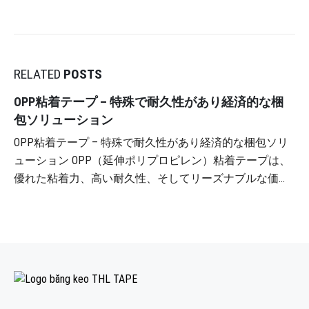
RELATED
POSTS
OPP粘着テープ – 特殊で耐久性があり経済的な梱
包ソリューション
OPP粘着テープ – 特殊で耐久性があり経済的な梱包ソリ
ューション OPP（延伸ポリプロピレン）粘着テープは、
優れた粘着力、高い耐久性、そしてリーズナブルな価格
により、包装業界における最良の選択肢です。製造業やe
コマース業界の企業はもちろん、個人のお客様にとって
も、商品の輸送、保管、密封に最適なソリューションで
す。 1. タンホアンロングOPP粘着テープの優れた利点
Tan Hoang Long は、包装業界の厳しい基準を満たす、最
新の技術で製造された高品質の OPP 粘着テープを提供し
ています。 ✅高品質のアクリル系粘着材を 使用。強力な