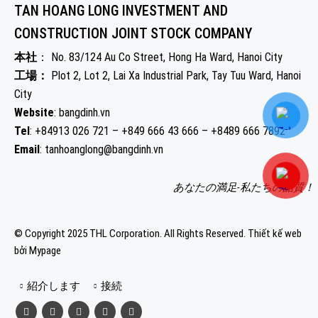
TAN HOANG LONG INVESTMENT AND
粘着力を持つアクリル系粘着剤を使用し、段ボール、
CONSTRUCTION JOINT STOCK COMPANY
紙、プラスチックなどの表面にしっかりと固定します。
長期輸送や長期保管でも剥がれることはありません。 ✅
本社
： No. 83/124 Au Co Street, Hong Ha Ward, Hanoi City
透明で丈夫、破れにくいフィルム OPP フィルムは靭性が
工場：
Plot 2, Lot 2, Lai Xa Industrial Park, Tay Tuu Ward, Hanoi
高く、破れに効果的に抵抗すると同時に透明性を維持
City
し、パッケージ内の内容物を容易に観察できます。 ✅優
Website
: bangdinh.vn
れた耐荷重性で、様々な条件下でも安定しています。 重
Tel
: +84913 026 721 – +849 666 43 666 – +8489 666 7892
量物、輸出品、長距離輸送の梱包にも適しており、粘着
Email
: tanhoanglong@bangdinh.vn
層の剥がれを心配する必要がありません。 ✅多様な仕様
と厚さ 。小規模な個人ユーザーから大規模な製造企業ま
あなたの満足-私たちの品質！
で、あらゆるニーズに合わせて、さまざまな幅とフィル
ムの厚さからお選びいただけます。 2. OPP粘着テープの
© Copyright 2025 THL Corporation. All Rights Reserved.
Thiết kế web
実用例 OPP粘着テープは、多くの生産活動やビジネス活
bởi Mypage
動に欠かせない材料です。 倉庫や工場でのカートンの密
封、製品の梱包 国内または輸出貨物のラベル付け 電子商
紹介します
接続
取引ストア、スーパーマーケット、オンラインショップ
でよく使用されます 引っ越しや荷物の保管など、個人的