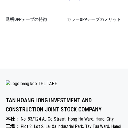
透明OPPテープの特徴
カラーOPPテープのメリット
TAN HOANG LONG INVESTMENT AND
CONSTRUCTION JOINT STOCK COMPANY
本社
： No. 83/124 Au Co Street, Hong Ha Ward, Hanoi City
工場：
Plot 2, Lot 2, Lai Xa Industrial Park, Tay Tuu Ward, Hanoi