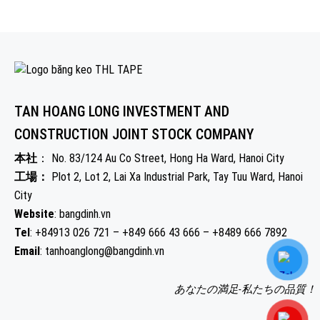
TAN HOANG LONG INVESTMENT AND
CONSTRUCTION JOINT STOCK COMPANY
本社
： No. 83/124 Au Co Street, Hong Ha Ward, Hanoi City
工場：
Plot 2, Lot 2, Lai Xa Industrial Park, Tay Tuu Ward, Hanoi
City
Website
: bangdinh.vn
Tel
: +84913 026 721 – +849 666 43 666 – +8489 666 7892
Email
: tanhoanglong@bangdinh.vn
あなたの満足-私たちの品質！