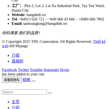
City
工厂：
Plot 2, Lot 2, Lai Xa Industrial Park, Tay Tuu Ward,
Hanoi City
Website
: bangdinh.vn
Tel
: +84913 026 721 – +849 666 43 666 – +8489 666 7892
Email
: tanhoanglong@bangdinh.vn
你的满意-我们的品质！
© Copyright 2025 THL Corporation. All Rights Reserved.
Thiết kế
web
bởi Mypage
介绍
连接的
Facebook
Twitter
Youtube
Instagram
Skype
has been added to your cart.
结账
查看购物车
主页
介绍