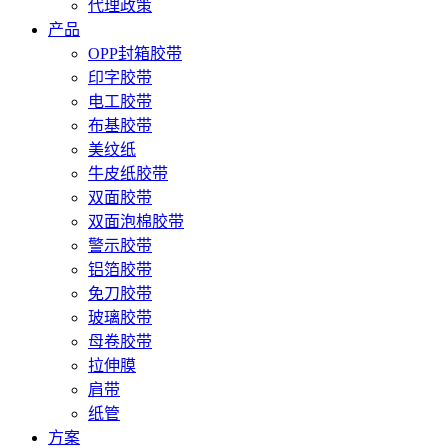
代理政策
产品
OPP封箱胶带
印字胶带
电工胶带
布基胶带
美纹纸
牛皮纸胶带
双面胶带
双面泡棉胶带
警示胶带
铝箔胶带
免刀胶带
玻璃胶带
母卷胶带
拉伸膜
肩带
纸管
方案