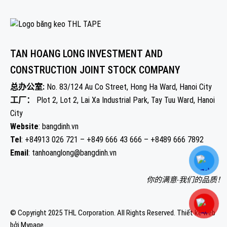
TAN HOANG LONG INVESTMENT AND
CONSTRUCTION JOINT STOCK COMPANY
总办公室:
No. 83/124 Au Co Street, Hong Ha Ward, Hanoi City
工厂：
Plot 2, Lot 2, Lai Xa Industrial Park, Tay Tuu Ward, Hanoi
City
Website
: bangdinh.vn
Tel
: +84913 026 721 – +849 666 43 666 – +8489 666 7892
Email
: tanhoanglong@bangdinh.vn
你的满意-我们的品质！
© Copyright 2025 THL Corporation. All Rights Reserved.
Thiết kế web
bởi Mypage