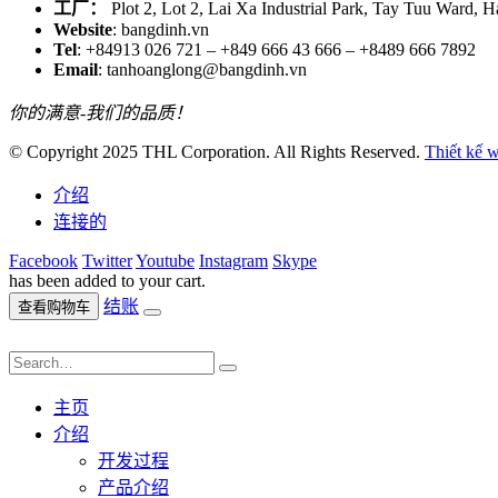
工厂：
Plot 2, Lot 2, Lai Xa Industrial Park, Tay Tuu Ward, H
Website
: bangdinh.vn
Tel
: +84913 026 721 – +849 666 43 666 – +8489 666 7892
Email
: tanhoanglong@bangdinh.vn
你的满意-我们的品质！
© Copyright 2025 THL Corporation. All Rights Reserved.
Thiết kế 
介绍
连接的
Facebook
Twitter
Youtube
Instagram
Skype
has been added to your cart.
结账
查看购物车
主页
介绍
开发过程
产品介绍