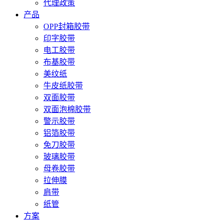
代理政策
产品
OPP封箱胶带
印字胶带
电工胶带
布基胶带
美纹纸
牛皮纸胶带
双面胶带
双面泡棉胶带
警示胶带
铝箔胶带
免刀胶带
玻璃胶带
母卷胶带
拉伸膜
肩带
纸管
方案