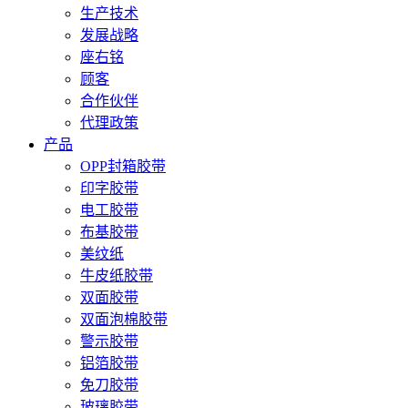
生产技术
发展战略
座右铭
顾客
合作伙伴
代理政策
产品
OPP封箱胶带
印字胶带
电工胶带
布基胶带
美纹纸
牛皮纸胶带
双面胶带
双面泡棉胶带
警示胶带
铝箔胶带
免刀胶带
玻璃胶带