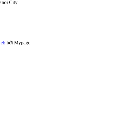
anoi City
web
bởi Mypage