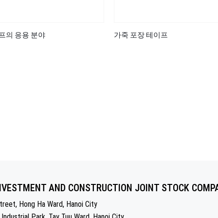
프의 응용 분야
가죽 포장 테이프
NVESTMENT AND CONSTRUCTION JOINT STOCK COMP
reet, Hong Ha Ward, Hanoi City
 Industrial Park, Tay Tuu Ward, Hanoi City