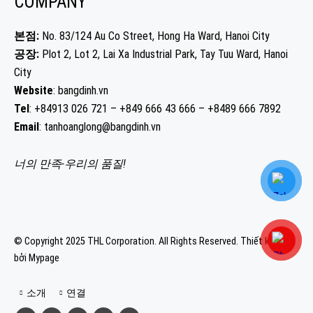
COMPANY
본점:
No. 83/124 Au Co Street, Hong Ha Ward, Hanoi City
공장:
Plot 2, Lot 2, Lai Xa Industrial Park, Tay Tuu Ward, Hanoi
City
Website
: bangdinh.vn
Tel
: +84913 026 721 – +849 666 43 666 – +8489 666 7892
Email
: tanhoanglong@bangdinh.vn
너의 만족-우리의 품질!
© Copyright 2025 THL Corporation. All Rights Reserved.
Thiết kế web
bởi Mypage
소개
연결