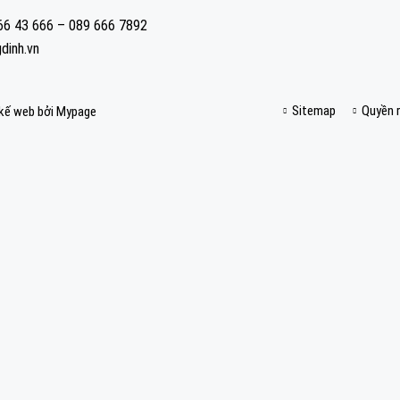
666 43 666 – 089 666 7892
dinh.vn
Sitemap
Quyền r
 kế web
bởi Mypage