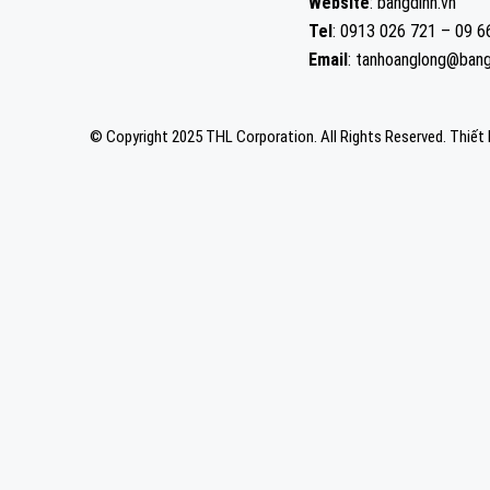
Website
: bangdinh.vn
Tel
: 0913 026 721 – 09 
Email
: tanhoanglong@bang
© Copyright 2025 THL Corporation. All Rights Reserved.
Thiết