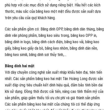
phù hợp với các mục đích sử dụng riêng biệt. Hầu hết các kích
thước, màu sắc của băng keo một mặt đều được sản xuất dựa
trên yêu cầu của quý khách hàng.
Các sản phẩm gồm có: Băng dính OPP, băng dính dán thùng, băng
dính văn phòng phẩm, băng keo siêu trong, băng keo OPP in,
băng dính in logo, băng dính cách điện, băng keo vải, băng keo
giấy, băng keo giấy da bò, băng keo nhôm, băng dính dán nền,
băng keo simili, băng dính sợi thủy tinh,…
Băng dính hai mặt
Với dây chuyền công nghệ sản xuất nhập khẩu hiện đại, tiên tiến
nhất. Các sản phẩm băng keo hai mặt Tân Hoàng Long được sản
xuất đáp ứng tiêu chuẩn kết dính hiệu quả, đảm bảo tính bền dai
khi sử dụng. Đồng thời được cải tiến, nâng cao tính thẩm mỹ của
sản phẩm, giúp giảm thiểu tối ưu chi phí và giá thành sản phẩm.
Các sản phẩm băng keo hai mặt của chúng tôi có thể đáp ứng