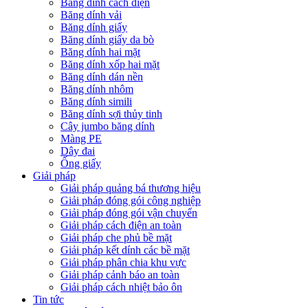
Băng dính cách điện
Băng dính vải
Băng dính giấy
Băng dính giấy da bò
Băng dính hai mặt
Băng dính xốp hai mặt
Băng dính dán nền
Băng dính nhôm
Băng dính simili
Băng dính sợi thủy tinh
Cây jumbo băng dính
Màng PE
Dây đai
Ống giấy
Giải pháp
Giải pháp quảng bá thương hiệu
Giải pháp đóng gói công nghiệp
Giải pháp đóng gói vận chuyển
Giải pháp cách điện an toàn
Giải pháp che phủ bề mặt
Giải pháp kết dính các bề mặt
Giải pháp phân chia khu vực
Giải pháp cảnh báo an toàn
Giải pháp cách nhiệt bảo ôn
Tin tức