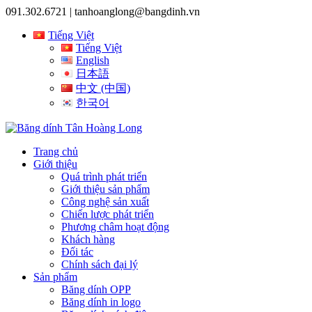
091.302.6721 |
tanhoanglong@bangdinh.vn
Tiếng Việt
Tiếng Việt
English
日本語
中文 (中国)
한국어
Trang chủ
Giới thiệu
Quá trình phát triển
Giới thiệu sản phẩm
Công nghệ sản xuất
Chiến lược phát triển
Phương châm hoạt động
Khách hàng
Đối tác
Chính sách đại lý
Sản phẩm
Băng dính OPP
Băng dính in logo