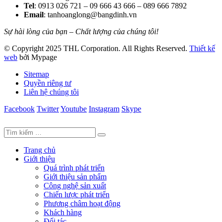
Tel
: 0913 026 721 – 09 666 43 666 – 089 666 7892
Email
: tanhoanglong@bangdinh.vn
Sự hài lòng của bạn – Chất lượng của chúng tôi!
© Copyright 2025 THL Corporation. All Rights Reserved.
Thiết kế
web
bởi Mypage
Sitemap
Quyền riêng tư
Liên hệ chúng tôi
Facebook
Twitter
Youtube
Instagram
Skype
Trang chủ
Giới thiệu
Quá trình phát triển
Giới thiệu sản phẩm
Công nghệ sản xuất
Chiến lược phát triển
Phương châm hoạt động
Khách hàng
Đối tác