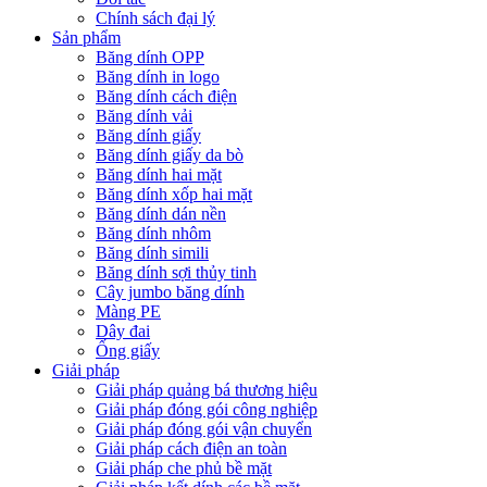
Chính sách đại lý
Sản phẩm
Băng dính OPP
Băng dính in logo
Băng dính cách điện
Băng dính vải
Băng dính giấy
Băng dính giấy da bò
Băng dính hai mặt
Băng dính xốp hai mặt
Băng dính dán nền
Băng dính nhôm
Băng dính simili
Băng dính sợi thủy tinh
Cây jumbo băng dính
Màng PE
Dây đai
Ống giấy
Giải pháp
Giải pháp quảng bá thương hiệu
Giải pháp đóng gói công nghiệp
Giải pháp đóng gói vận chuyển
Giải pháp cách điện an toàn
Giải pháp che phủ bề mặt