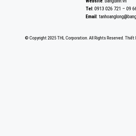
Website
: bangdinh.vn
Tel
: 0913 026 721 – 09 
Email
: tanhoanglong@bang
© Copyright 2025 THL Corporation. All Rights Reserved.
Thiết