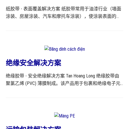
裹、信件包装；纺织行业（用于去除衣物上的灰尘）、电
纸胶带 - 表面覆盖解决方案 纸胶带常用于油漆行业（墙面
子元件制造、电子设备制造（用于连接电子元件）、皮鞋
涂装、房屋涂装、汽车和摩托车涂装），使涂装表面的覆
制造（用于粘合鞋底），以及工业和消费品行业的许多其
盖变得简单便捷。用户只需在涂装前粘贴并包裹细节，以
他应用。 拥有最现代化、最先进的进口生产线。陈皇龙胶
保护无需涂装的区域，完成后只需撕下即可。此外，它还
带和双面胶带产品均按照高效粘合标准制造，确保经久耐
具有许多其他实际应用，例如办公室工作：标签、标题、
用。我们的胶带和双面胶带产品符合最严格的出口标准，
书写笔记本封面、书写笔记……以及其他实用用途。 纸胶带
可出口到日本、韩国等市场…… 所有陈皇龙双面胶带产品均
是在一层皱纹纸上涂上天然橡胶胶或丙烯酸胶。硅纸胶带
已获得SGS、MSDS、ASTM质量认证，并符合ISO 9001:2015
会在纸面涂上一层硅，以增强耐用性。 产品规格可根据要
标准。 有关双面胶带产品的更多信息，请参阅产品页面上
绝缘安全解决方案
求生产。主要生产颜色为乳白色或浅黄色，或根据客户要
的信息。
绝缘胶带 - 安全绝缘解决方案 Tan Hoang Long 绝缘胶带由
求定制颜色。
聚氯乙烯 (PVC) 薄膜制成。该产品用于包裹和绝缘电子元
件、电线、线芯以及许多其他应用。它是家喻户晓的实用
产品，广泛应用于电气和电子行业。该产品确保符合标准
的绝对绝缘性，并具有极佳的绝缘性和防火性。 绝缘胶带
可耐受高达 80 摄氏度的高温，用于包裹建议电流范围低于
600V 的导体。 胶带采用天然橡胶胶水，这种成分使胶带
具有强大的粘合力，避免长时间使用后剥落。Tan Hoang