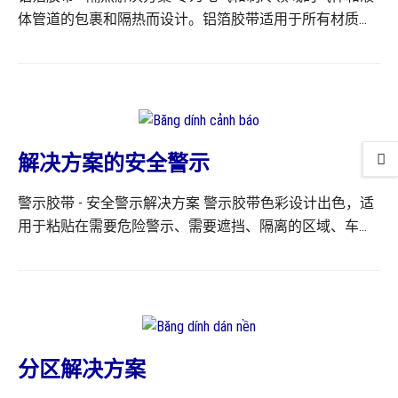
体管道的包裹和隔热而设计。铝箔胶带适用于所有材质表
Long2025-08-25T11:09:58+07:00 Read more...
面。 铝箔胶带主要成分为铝箔，表面涂覆一层可溶性丙烯
酸粘合剂。背纸为白色硅酮纸。覆有粘合剂的铝箔层适用
于所有材质表面，例如弯曲、圆形、凹凸不平的表面。 铝
箔胶带具有卓越的隔热性能，主要用于电气和制冷领域。
适用于蒸汽、气体、液体管道等的隔热。铝箔胶带主要用
于隔热，具有柔韧性，在高效和高温条件下使用时非常稳
解决方案的安全警示
定。在工业领域，它可用于工业蒸汽和气体管道；在家庭
警示胶带 - 安全警示解决方案 警示胶带色彩设计出色，适
中，它可用于冰箱、空调的燃气管道、冷热水箱的水管
用于粘贴在需要危险警示、需要遮挡、隔离的区域、车
等。 有关铝箔胶带产品的更多信息，请参阅产品页面上的
辆、交通标志等场所。 警示胶带由PVC塑料薄膜制成，这
信息。
种非常耐用的材料与橡胶粘合层相结合，类似于地板胶带
和PVC绝缘胶带。 由于胶带颜色醒目，并采用不同色调的
组合，警示胶带具有广泛的实际应用。该产品可用于指
示、划分办公区域、工厂、仓库，或在建筑工地发出危险
警示。它还可用于车辆、路标、交通指示，以确保夜间行
分区解决方案
驶时车辆的观察。 对于需要注意和观察的区域和危险场