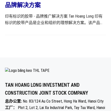
关产品的更多信息，请参阅产品页面上的信息。
品牌解决方案
印有标识的胶带 - 品牌推广解决方案 Tan Hoang Long 印有
标识的胶带产品是企业和组织的理想解决方案。该产品有
助于在胶带产品上树立和推广其形象和品牌。 大多数用户
在选择购买胶带产品时，往往只关注其基本功能——满足商
品的包装需求。首要标准是找到一款粘合性良好的胶带产
品，但对于印有标识的胶带产品而言，情况则截然不同。
企业和组织可以通过在胶带产品上展示其标识和公司信息
来树立品牌。 印有标识的胶带产品，其图像内容、标识、
客户信息或安全信息、警告信息（例如易碎品、危险品，
请小心……）将通过先进的彩色印刷技术生产线直接印在胶
带表面。 印有标识的胶带产品有多种规格：单色印刷、双
TAN HOANG LONG INVESTMENT AND
色印刷、多色印刷，以及根据设计选择带或不带底色组
CONSTRUCTION JOINT STOCK COMPANY
合。印有标识的胶带通常有多种尺寸可选，宽度从10毫米
起，长度从20码到1000码不等。印有标识的胶带颜色种类
总办公室:
No. 83/124 Au Co Street, Hong Ha Ward, Hanoi City
繁多，印刷颜色数量和色域取决于产品设计。所有技术参
工厂：
Plot 2, Lot 2, Lai Xa Industrial Park, Tay Tuu Ward, Hanoi