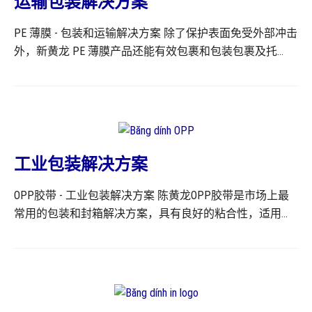
运输包装解决方案
Long 绝缘胶带确保符合标准的绝对绝缘性，并完全符合所
PE 薄膜 - 包装和运输解决方案 除了保护表面免受外部冲击
需的技术规格。 有关 PVC 电气绝缘胶带的更多信息，请参
外，新黄龙 PE 薄膜产品还能有效包裹和包装包裹及托
阅产品页面。
盘。薄膜层有助于最大程度地保护货物，避免运输和储存
过程中的丢失、短缺或其他风险。该产品也称为托盘缠绕
膜、拉伸膜。 有关该产品的更多信息，请参阅产品页面上
的信息。
工业包装解决方案
OPP胶带 - 工业包装解决方案 陈黄龙OPP胶带是市场上最
常用的包装和封箱解决方案，具有良好的粘合性，适用于
所有用途。OPP胶带的种类包括：OPP封箱胶带、文具胶
带、超透明胶带等。凭借这些基本特性，该产品主要用于
货物的包装和运输过程。 OPP胶带由BOPP薄膜制成，使用
的胶层为丙烯酸水性胶或热熔合成橡胶。产品平均厚度为
30至65微米。产品的长度和宽度可根据客户需求定制。 有