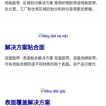
地板胶带 - 区域划分解决方案 使用织物胶带或地板胶带，
所，这是确保安全必不可少的选择。 有关警示胶带产品的
办公室、工厂和仓库区域的划分和划分变得更加便捷。 地
更多信息，请参阅产品页面上的信息。
板胶带是一种由 PVC 塑料薄膜制成的产品，类似于电工胶
带，这种胶带也具有绝缘电线和线芯的功能。地板胶带耐
高温高湿，适用于室内或室外恶劣天气条件下的使用。 由
于 PVC 材质的特性，该产品使用非常方便，可以轻松手动
切割和撕开。该产品具有高达 150-160% 的高拉伸率（1 米
胶带可拉伸 2.5 米），可轻松应用于需要拉伸的区域，例
解决方案粘合面
如封锁危险区域和需要隔离的区域。 产品的宽度或长度可
双面胶带 - 表面粘合解决方案 双面胶带，双面泡棉胶带，
根据要求定制。 有关地板胶带产品的更多信息，请参阅产
可有效粘合相同或不同材质的两个表面。该产品可替代使
品页面上的信息。
用不便且低效的胶水。 双面胶带适用于室内外办公室工
作。双面泡棉胶带可粘合不平整的材质表面。双面胶带适
用于所有表面材质，例如纸张、织物、塑料、木材、金属
等。 双面胶带产品凭借其必要的特性，广泛应用于各个领
域。其中，纸质双面胶带最为常见。其应用领域包括办公
室工作、信封封口、纸质文件包装、邮件包装、快递轻包
表面覆盖解决方案