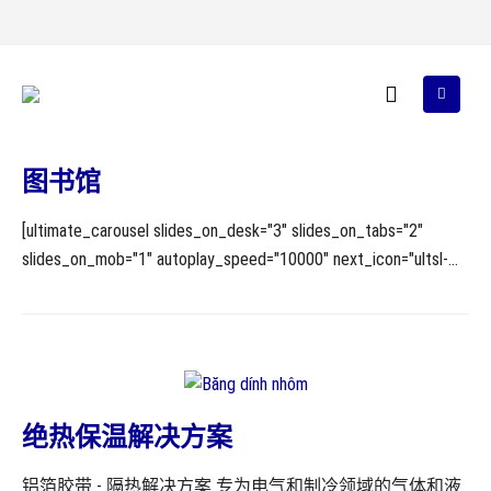
图书馆
[ultimate_carousel slides_on_desk="3" slides_on_tabs="2"
slides_on_mob="1" autoplay_speed="10000" next_icon="ultsl-
arrow-right6" prev_icon="ultsl-arrow-left6"]
https://youtu.be/tdE2-xI3VNE https://youtu.be/7S09Fihp97w
https://youtu.be/7S09Fihp97w https://youtu.be/aQSQssCsebc
[/ultimate_carousel][ultimate_carousel slides_on_desk="3"
slides_on_tabs="2" slides_on_mob="1" autoplay_speed="10000"
next_icon="ultsl-arrow-right6" prev_icon="ultsl-arrow-left6"]
绝热保温解决方案
https://youtu.be/7S09Fihp97w https://youtu.be/OIdUSXp_r9c
铝箔胶带 - 隔热解决方案 专为电气和制冷领域的气体和液
[/ultimate_carousel] August 2025 产品目录 Tân Hoàng