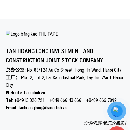
TAN HOANG LONG INVESTMENT AND
CONSTRUCTION JOINT STOCK COMPANY
总办公室:
No. 83/124 Au Co Street, Hong Ha Ward, Hanoi City
工厂：
Plot 2, Lot 2, Lai Xa Industrial Park, Tay Tuu Ward, Hanoi
City
Website
: bangdinh.vn
Tel
: +84913 026 721 – +849 666 43 666 – +8489 666 7892
Email
: tanhoanglong@bangdinh.vn
你的满意-我们的品质！