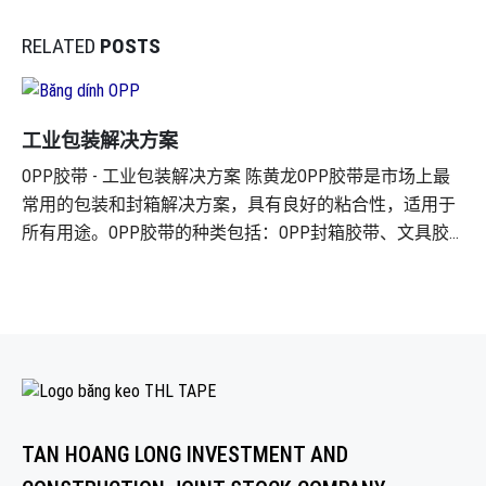
RELATED
POSTS
工业包装解决方案
OPP胶带 - 工业包装解决方案 陈黄龙OPP胶带是市场上最
常用的包装和封箱解决方案，具有良好的粘合性，适用于
所有用途。OPP胶带的种类包括：OPP封箱胶带、文具胶
带、超透明胶带等。凭借这些基本特性，该产品主要用于
货物的包装和运输过程。 OPP胶带由BOPP薄膜制成，使用
的胶层为丙烯酸水性胶或热熔合成橡胶。产品平均厚度为
30至65微米。产品的长度和宽度可根据客户需求定制。 有
关产品的更多信息，请参阅产品页面上的信息。
TAN HOANG LONG INVESTMENT AND