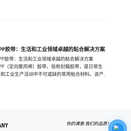
OPP胶带：生活和工业领域卓越的粘合解决方案
MIC 4
OPP胶带：生活和工业领域卓越的粘合解决方案
MIC 45厚OPP封箱
OPP（定向聚丙烯）胶带，俗称封箱胶带，是日常生
程中包
活和工业生产活动中不可或缺的常用粘合材料。该产
耐用性
品由一层无胶OPP薄膜制成，其中一面涂有特殊粘合
求。 突出特点 高粘性：OPP MIC 45 胶带采用优质粘合
剂，能够有效粘合各种表面。新黄龙OPP胶带的受欢
剂，有助
程度，充分证明了其卓越的优势。 市场上新黄龙
耐用性：
带的分类 Tan Hoang Long 提供多种 OPP 胶带以
裂，可保
不同的使用需求： 透明OPP胶带：透明度高、粘
计使用户
性好、强度高。该产品系列广泛应用于办公环境，尤
印刷：
你的满意-我们的品质！
ANY
其适用于包装行业，确保包装的美观和耐用性。 不透
提升品牌知名度。 实际