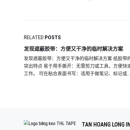
RELATED
POSTS
发现遮蔽胶带：方便又干净的临时解决方案
发现遮蔽胶带：方便又干净的临时解决方案 纸胶带的
突出特点 易于用手撕开：无需剪刀或工具，方便快速
工作。 可在粘合表面书写：适用于做笔记、标记或
产品进行分类。 不留胶：剥离后不会损坏表面，非
适合临时粘合工作。 耐热性好：某些类型可以承受
温，用于涂装和焊接工艺。 遮蔽胶带的实际应用 油漆
和建筑行业： 用于在粉刷墙壁、家具或汽车时遮盖不
需要油漆的区域。 工艺品和美术： 在创作过程中做笔
记、分类和标记。 办公室-仓储： 写临时标签、粘贴
TAN HOANG LONG I
文件、标记文件。 轻型包装： 包装手工制品、礼品盒