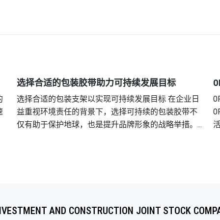
选择合适的包装胶带助力可持续发展目标
选择合适的包装支架以实现可持续发展目标 在企业日
益重视环境责任的背景下，选择可持续的包装胶带不
对
仅有助于保护地球，也是提升品牌形象的战略举措。
常
新黄龙提供环保胶带解决方案，以满足工业和消费领
高
域合作伙伴日益增长的需求。 可持续性——不容忽视的
趋势 根据《财富商业洞察》的报告，全球绿色和可持
迎
续技术市场规模预计将在2022年至2029年期间增长20%
OPP胶
以上。这表明可持续性已成为许多领域的首要任务，
满足
包括包装和工业包装行业。 然而，许多企业仍未充分
NVESTMENT AND CONSTRUCTION JOINT STOCK COMP
认识到胶带在其可持续发展战略中的作用。事实上，