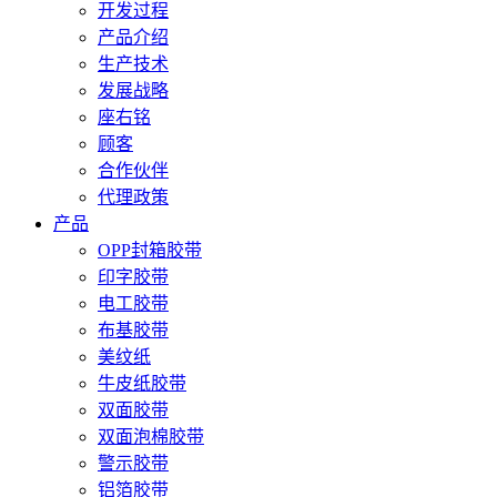
开发过程
产品介绍
生产技术
发展战略
座右铭
顾客
合作伙伴
代理政策
产品
OPP封箱胶带
印字胶带
电工胶带
布基胶带
美纹纸
牛皮纸胶带
双面胶带
双面泡棉胶带
警示胶带
铝箔胶带