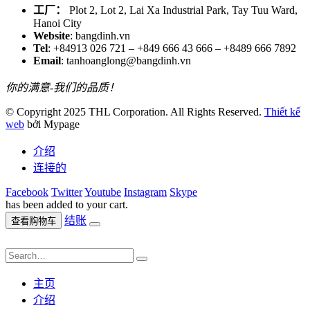
工厂：
Plot 2, Lot 2, Lai Xa Industrial Park, Tay Tuu Ward,
Hanoi City
Website
: bangdinh.vn
Tel
: +84913 026 721 – +849 666 43 666 – +8489 666 7892
Email
: tanhoanglong@bangdinh.vn
你的满意-我们的品质！
© Copyright 2025 THL Corporation. All Rights Reserved.
Thiết kế
web
bởi Mypage
介绍
连接的
Facebook
Twitter
Youtube
Instagram
Skype
has been added to your cart.
结账
查看购物车
主页
介绍