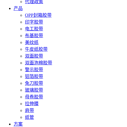
代理政策
产品
OPP封箱胶带
印字胶带
电工胶带
布基胶带
美纹纸
牛皮纸胶带
双面胶带
双面泡棉胶带
警示胶带
铝箔胶带
免刀胶带
玻璃胶带
母卷胶带
拉伸膜
肩带
纸管
方案