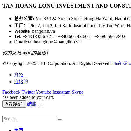
TAN HOANG LONG INVESTMENT AND CONST
总办公室:
No. 83/124 Au Co Street, Hong Ha Ward, Hanoi Ci
工厂：
Plot 2, Lot 2, Lai Xa Industrial Park, Tay Tuu Ward, H
Website
: bangdinh.vn
Tel
: +84913 026 721 – +849 666 43 666 – +8489 666 7892
Email
: tanhoanglong@bangdinh.vn
你的满意-我们的品质！
© Copyright 2025 THL Corporation. All Rights Reserved.
Thiết kế 
介绍
连接的
Facebook
Twitter
Youtube
Instagram
Skype
has been added to your cart.
结账
查看购物车
主页