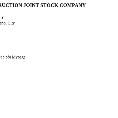
RUCTION JOINT STOCK COMPANY
ty
anoi City
web
bởi Mypage