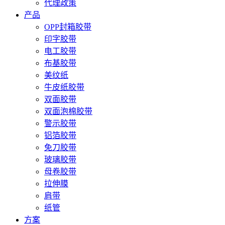
代理政策
产品
OPP封箱胶带
印字胶带
电工胶带
布基胶带
美纹纸
牛皮纸胶带
双面胶带
双面泡棉胶带
警示胶带
铝箔胶带
免刀胶带
玻璃胶带
母卷胶带
拉伸膜
肩带
纸管
方案