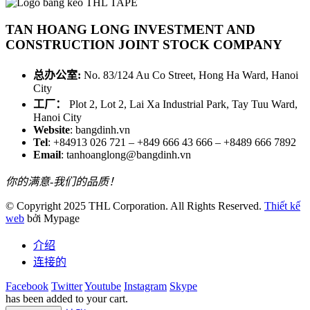
TAN HOANG LONG INVESTMENT AND
CONSTRUCTION JOINT STOCK COMPANY
总办公室:
No. 83/124 Au Co Street, Hong Ha Ward, Hanoi
City
工厂：
Plot 2, Lot 2, Lai Xa Industrial Park, Tay Tuu Ward,
Hanoi City
Website
: bangdinh.vn
Tel
: +84913 026 721 – +849 666 43 666 – +8489 666 7892
Email
: tanhoanglong@bangdinh.vn
你的满意-我们的品质！
© Copyright 2025 THL Corporation. All Rights Reserved.
Thiết kế
web
bởi Mypage
介绍
连接的
Facebook
Twitter
Youtube
Instagram
Skype
has been added to your cart.