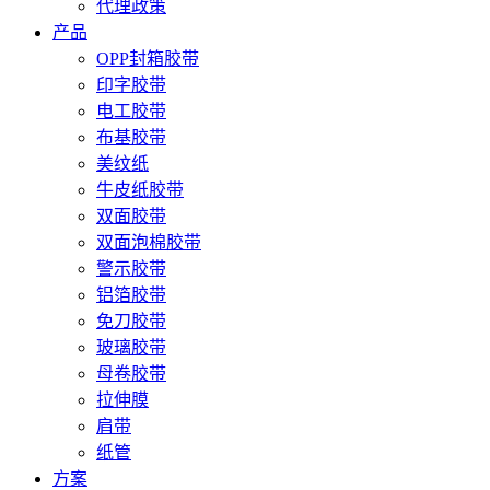
代理政策
产品
OPP封箱胶带
印字胶带
电工胶带
布基胶带
美纹纸
牛皮纸胶带
双面胶带
双面泡棉胶带
警示胶带
铝箔胶带
免刀胶带
玻璃胶带
母卷胶带
拉伸膜
肩带
纸管
方案