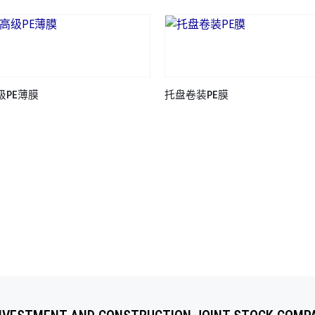
级PE薄膜
托盘卷装PE膜