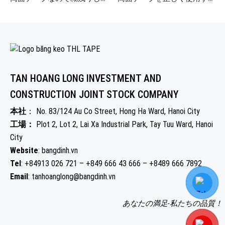
TAN HOANG LONG INVESTMENT AND
CONSTRUCTION JOINT STOCK COMPANY
本社
： No. 83/124 Au Co Street, Hong Ha Ward, Hanoi City
工場：
Plot 2, Lot 2, Lai Xa Industrial Park, Tay Tuu Ward, Hanoi
City
Website
: bangdinh.vn
Tel
: +84913 026 721 – +849 666 43 666 – +8489 666 7892
Email
: tanhoanglong@bangdinh.vn
あなたの満足-私たちの品質！