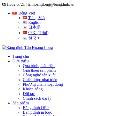
091.302.6721 |
tanhoanglong@bangdinh.vn
Tiếng Việt
Tiếng Việt
English
日本語
中文 (中国)
한국어
Trang chủ
Giới thiệu
Quá trình phát triển
Giới thiệu sản phẩm
Công nghệ sản xuất
Chiến lược phát triển
Phương châm hoạt động
Khách hàng
Đối tác
Chính sách đại lý
Sản phẩm
Băng dính OPP
Băng dính in logo