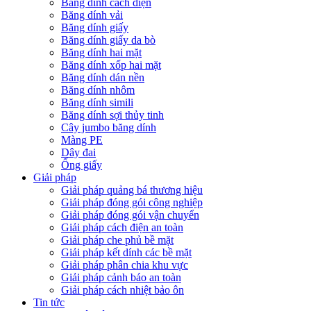
Băng dính cách điện
Băng dính vải
Băng dính giấy
Băng dính giấy da bò
Băng dính hai mặt
Băng dính xốp hai mặt
Băng dính dán nền
Băng dính nhôm
Băng dính simili
Băng dính sợi thủy tinh
Cây jumbo băng dính
Màng PE
Dây đai
Ống giấy
Giải pháp
Giải pháp quảng bá thương hiệu
Giải pháp đóng gói công nghiệp
Giải pháp đóng gói vận chuyển
Giải pháp cách điện an toàn
Giải pháp che phủ bề mặt
Giải pháp kết dính các bề mặt
Giải pháp phân chia khu vực
Giải pháp cảnh báo an toàn
Giải pháp cách nhiệt bảo ôn
Tin tức