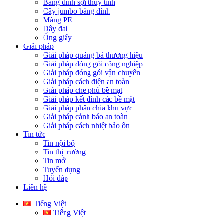
Băng dính sợi thủy tinh
Cây jumbo băng dính
Màng PE
Dây đai
Ống giấy
Giải pháp
Giải pháp quảng bá thương hiệu
Giải pháp đóng gói công nghiệp
Giải pháp đóng gói vận chuyển
Giải pháp cách điện an toàn
Giải pháp che phủ bề mặt
Giải pháp kết dính các bề mặt
Giải pháp phân chia khu vực
Giải pháp cảnh báo an toàn
Giải pháp cách nhiệt bảo ôn
Tin tức
Tin nội bộ
Tin thị trường
Tin mới
Tuyển dụng
Hỏi đáp
Liên hệ
Tiếng Việt
Tiếng Việt