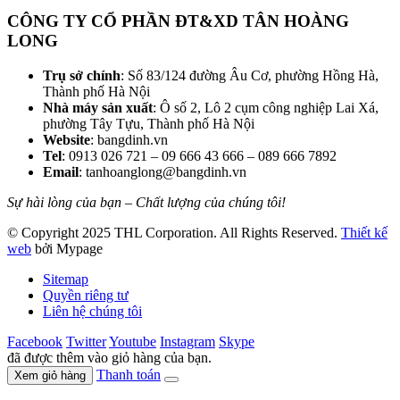
CÔNG TY CỔ PHẦN ĐT&XD TÂN HOÀNG
LONG
Trụ sở chính
: Số 83/124 đường Âu Cơ, phường Hồng Hà,
Thành phố Hà Nội
Nhà máy sản xuất
: Ô số 2, Lô 2 cụm công nghiệp Lai Xá,
phường Tây Tựu, Thành phố Hà Nội
Website
: bangdinh.vn
Tel
: 0913 026 721 – 09 666 43 666 – 089 666 7892
Email
: tanhoanglong@bangdinh.vn
Sự hài lòng của bạn – Chất lượng của chúng tôi!
© Copyright 2025 THL Corporation. All Rights Reserved.
Thiết kế
web
bởi Mypage
Sitemap
Quyền riêng tư
Liên hệ chúng tôi
Facebook
Twitter
Youtube
Instagram
Skype
đã được thêm vào giỏ hàng của bạn.
Thanh toán
Xem giỏ hàng