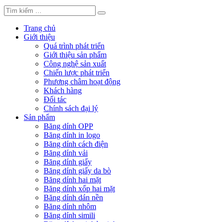
Trang chủ
Giới thiệu
Quá trình phát triển
Giới thiệu sản phẩm
Công nghệ sản xuất
Chiến lược phát triển
Phương châm hoạt động
Khách hàng
Đối tác
Chính sách đại lý
Sản phẩm
Băng dính OPP
Băng dính in logo
Băng dính cách điện
Băng dính vải
Băng dính giấy
Băng dính giấy da bò
Băng dính hai mặt
Băng dính xốp hai mặt
Băng dính dán nền
Băng dính nhôm
Băng dính simili