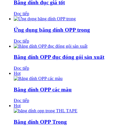
Băng dính đục giá tốt
Đọc tiếp
Ứng dụng băng dính OPP trong
Đọc tiếp
Băng dính OPP đục đóng gói sản xuất
Đọc tiếp
Hot
Băng dính OPP các màu
Đọc tiếp
Hot
Băng dính OPP Trong