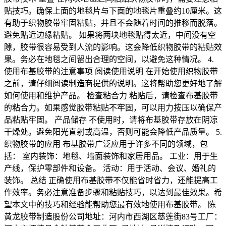
贴技巧。确保上面的地毯片与下面的地毯片重叠约10厘米。这
有助于织物胶带牢固粘贴，并且不会随着时间的推移而脱落。
避免贴近边缘粘贴。 如果将两块地毯贴得太近，中间没有空
隙，胶带很容易受到人流的影响。这会降低织物胶带的粘贴效
果。务必在地毯之间留出合理的空间，以避免这种情况。 4.
使用布基胶带的注意事项 阅读使用说明 在开始使用织物胶带
之前，请仔细阅读制造商提供的说明。这将帮助您更好地了解
如何使用和维护产品。 检查粘合力 粘贴后，请检查布基胶带
的粘合力。如果感觉胶带粘贴不牢固，可以用力按压以确保产
品粘贴牢固。 产品储存 不使用时，请将布基胶带存放在阴凉
干燥处。避免阳光直射或高温，否则可能会降低产品质量。 5.
织物胶带的应用 布基胶带广泛应用于许多不同的领域，包
括： 室内装饰：地毯、墙面装饰和家居用品。 工业：用于生
产线，保护零部件和设备。 活动：用于活动、会议、婚礼的
装饰。 总结 正确使用布基胶带不仅能省时省力，还能提高工
作效率。务必注意准备步骤和粘贴技巧，以达到最佳效果。希
望本文中的技巧和经验能帮助您最有效地使用布基胶带。 陈
黄龙胶带制造股份公司地址：河内市西湖区慈莲街83号工厂：