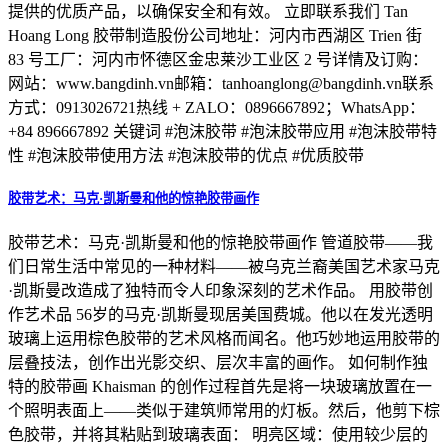
提供的优质产品，以确保安全和有效。 立即联系我们 Tan
Hoang Long 胶带制造股份公司地址：河内市西湖区 Trien 街
83 号工厂：河内市怀德区金忠莱沙工业区 2 号详情及订购：
网站：www.bangdinh.vn邮箱：tanhoanglong@bangdinh.vn联系
方式：0913026721热线 + ZALO：0896667892；WhatsApp：
+84 896667892 关键词 #泡沫胶带 #泡沫胶带应用 #泡沫胶带特
性 #泡沫胶带使用方法 #泡沫胶带的优点 #优质胶带
胶带艺术：马克·凯斯曼和他的惊艳胶带画作
胶带艺术：马克·凯斯曼和他的惊艳胶带画作 管道胶带——我
们日常生活中常见的一种材料——被乌克兰裔美国艺术家马克
·凯斯曼改造成了独特而令人印象深刻的艺术作品。 用胶带创
作艺术品 56岁的马克·凯斯曼现居美国费城。他以在发光透明
玻璃上运用棕色胶带的艺术风格而闻名。他巧妙地运用胶带的
层叠技法，创作出光影交织、层次丰富的画作。 如何制作独
特的胶带画 Khaisman 的创作过程首先是将一块玻璃放置在一
个照明表面上——类似于建筑师常用的灯板。然后，他剪下棕
色胶带，并将其粘贴到玻璃表面： 明亮区域：使用较少层的