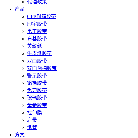
代理政策
产品
OPP封箱胶带
印字胶带
电工胶带
布基胶带
美纹纸
牛皮纸胶带
双面胶带
双面泡棉胶带
警示胶带
铝箔胶带
免刀胶带
玻璃胶带
母卷胶带
拉伸膜
肩带
纸管
方案