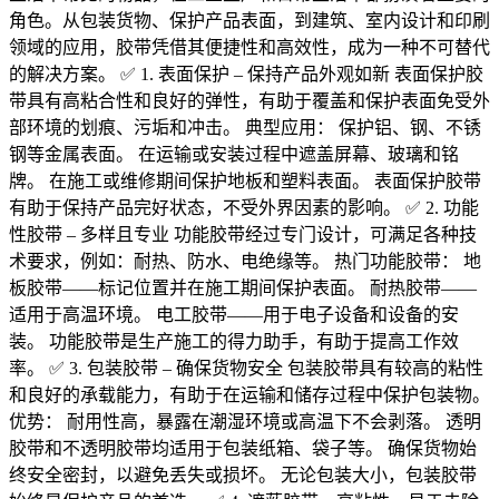
角色。从包装货物、保护产品表面，到建筑、室内设计和印刷
领域的应用，胶带凭借其便捷性和高效性，成为一种不可替代
的解决方案。 ✅ 1. 表面保护 – 保持产品外观如新 表面保护胶
带具有高粘合性和良好的弹性，有助于覆盖和保护表面免受外
部环境的划痕、污垢和冲击。 典型应用： 保护铝、钢、不锈
钢等金属表面。 在运输或安装过程中遮盖屏幕、玻璃和铭
牌。 在施工或维修期间保护地板和塑料表面。 表面保护胶带
有助于保持产品完好状态，不受外界因素的影响。 ✅ 2. 功能
性胶带 – 多样且专业 功能胶带经过专门设计，可满足各种技
术要求，例如：耐热、防水、电绝缘等。 热门功能胶带： 地
板胶带——标记位置并在施工期间保护表面。 耐热胶带——
适用于高温环境。 电工胶带——用于电子设备和设备的安
装。 功能胶带是生产施工的得力助手，有助于提高工作效
率。 ✅ 3. 包装胶带 – 确保货物安全 包装胶带具有较高的粘性
和良好的承载能力，有助于在运输和储存过程中保护包装物。
优势： 耐用性高，暴露在潮湿环境或高温下不会剥落。 透明
胶带和不透明胶带均适用于包装纸箱、袋子等。 确保货物始
终安全密封，以避免丢失或损坏。 无论包装大小，包装胶带