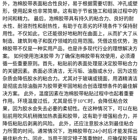
外，泡棉胶带表面粘合性良好，易于根据需要切割、冲孔或塑
形，使用起来也非常简单。这有助于节省施工和组装过程中的
时间和精力。 最后，泡棉胶带具有持久的粘合力、良好的耐
水性、耐溶剂性和耐热性，有助于在恶劣的环境条件下保持耐
用性。不仅如此，它还能很好地粘附在曲面上，从而扩大了从
制造、建筑到电子和医疗领域的应用范围。凭借这些优势，泡
棉胶带不仅是一种实用产品，也是许多现代行业的理想解决方
案。 如何使用泡沫胶带 为了确保泡棉胶带有效使用，必须遵
循一些重要原则。首先，粘贴前的表面处理是决定胶带粘合力
的关键因素。表面必须清洁，无污垢、油脂或水分，因为这些
杂质会降低胶水的粘合力。尤其对于玻璃或镜面，用酒精清洁
是彻底去除油脂并为胶带更牢固地粘合创造理想条件的最佳解
决方案。 此外，温度因素在泡棉胶带粘贴过程中也起着重要
作用。环境温度过低，尤其是低于10°C时，会降低粘合效
果，因为胶水会失去必要的柔韧性。在这种情况下，可以在粘
贴前用吹风机稍微加热表面和胶带，这有助于增强粘合力，并
降低粘贴后剥离的风险。 此外，还应注意胶水达到最佳粘合
力所需的时间。通常情况下，泡棉胶带在24小时后才能发挥出
最佳粘合力。因此，当用于固定镜子等重物时，应确保胶带有