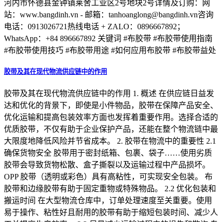
河内市怀德县金钟镇莱舍工业区2号地块2号详情及订购：网
站：www.bangdinh.vn - 邮箱：tanhoanglong@bangdinh.vn咨询
电话：0913026721热线电话 + ZALO：0896667892；
WhatsApp：+84 896667892 关键词 #布胶带 #布胶带使用指南
#布胶带使用技巧 #布胶带用途 #如何应用布胶带 #布胶带益处
胶带及其在现代物流供应链中的作用
胶带及其在现代物流供应链中的作用 1. 概述 在供应链日益发
达和优化的背景下，即使是小件物品，胶带在保障产品安全、
优化运输和提高包装效率方面也发挥着重要作用。选择合适的
优质胶带，不仅有助于企业保护产品，还能在整个物流链中最
大限度地降低风险并节省成本。 2. 胶带在物流中的重要性 2.1
确保货物安全 胶带用于密封纸箱、包裹、袋子……使用劣质
胶带会导致货物松散、盒子撕裂以及运输过程中产品损坏。
OPP 胶带（透明或彩色）具有高粘性，可实现安全包装。 布
胶带和边缘胶带有助于固定重物或特殊物品。 2.2 优化包装和
搬运时间 在大型物流仓库中，订单处理速度至关重要。使用
易于操作、粘性好且耐用的胶带有助于缩短包装时间、减少人