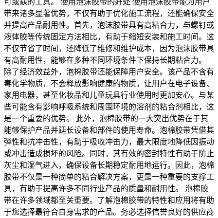
可或缺的工具。 使用泡沫胶带的好处 使用泡沫胶带能为用户
带来诸多显著优势，不仅有助于优化施工流程，还能确保安全
并提高产品耐用性。首先，泡沫胶带具有高粘合力，与螺钉或
液体胶等传统固定方法相比，有助于缩短安装和施工时间。这
不仅节省了时间，还降低了维修和维护成本，因为泡沫胶带具
有高耐用性，能够在多种不同环境条件下保持长期粘合力。
除了经济效益外，泡棉胶带还能保障用户安全。该产品不含有
毒化学物质，不会释放影响健康的物质，让用户在电子设备、
家用电器，甚至化妆品和儿童玩具行业使用时更加安心。与某
些可能含有影响呼吸系统和周围环境的溶剂的粘合剂相比，这
是一个重要的优势。 此外，泡棉胶带的一大突出优势在于其
能够保护产品并延长设备和部件的使用寿命。泡棉胶带凭借其
弹性和抗冲击性，有助于吸收冲击力，最大限度地降低因振动
或冲击造成损坏的风险。同时，其有效的密封特性有助于防止
灰尘和湿气进入，确保设备长期稳定耐用地运行。因此，泡棉
胶带不仅是一种简单的粘合解决方案，更是一种重要的支撑工
具，有助于提高许多不同行业产品的质量和耐用性。 泡棉胶
带在许多领域都至关重要。了解泡棉胶带的特性和应用将有助
于您选择最符合自身需求的产品。务必选择信誉良好的供应商