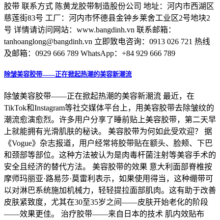
胶带 联系方式 陈黄龙胶带制造股份公司 地址：河内市西湖区
慈莲街83号 工厂：河内市怀德县金钟乡莱舍工业区2号地块2
号 详情请访问网站：www.bangdinh.vn 联系邮箱：
tanhoanglong@bangdinh.vn 立即致电咨询：0913 026 721 热线
及邮箱：0929 666 789 WhatsApp：+84 929 666 789
除皱美容胶带——正在掀起热潮的美容新潮流
除皱美容胶带——正在掀起热潮的美容新潮流 最近，在
TikTok和Instagram等社交媒体平台上，用美容胶带去除皱纹的
潮流愈演愈烈。许多用户分享了睡前贴上美容胶带，第二天早
上就能拥有光滑肌肤的秘诀。 美容胶带为何如此受欢迎？ 据
《Vogue》杂志报道，用户经常将胶带贴在额头、脸颊、下巴
和颈部等部位。这种方法被认为是肉毒杆菌注射等美容手术的
安全且经济的替代方法。 美容胶带的效果 意大利面部脊椎按
摩师玛丽亚·路易莎·莫雷利表示，如果使用得当，这种绷带可
以对淋巴系统施加机械力，轻轻提拉面部肌肉。这有助于改善
皮肤紧致度，尤其在30至35岁之间——皮肤开始老化的阶段
——效果更佳。 治疗胶带——来自日本的技术 肌内效贴布