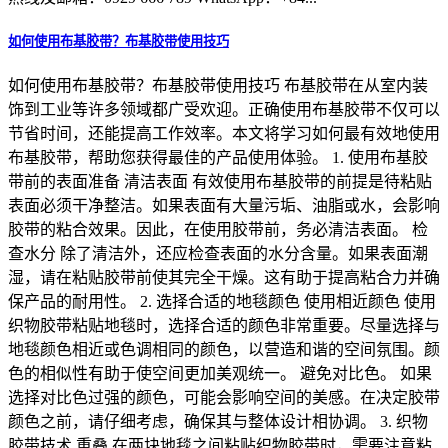
如何使用布基胶带？布基胶带使用技巧
如何使用布基胶带？布基胶带使用技巧 布基胶带在从室内装
饰到工业等许多领域都广受欢迎。正确使用布基胶带不仅可以
节省时间，还能提高工作效率。本文将学习如何最有效地使用
布基胶带，帮助您获得最佳的产品使用体验。 1. 使用布基胶
带前的表面准备 清洁表面 有效使用布基胶带的前提是待粘贴
表面必须干净整洁。如果表面有大量污垢、油脂或水，会影响
胶带的粘合效果。因此，在使用胶带前，务必清洁表面。 检
查水分 除了清洁外，还应检查表面的水分含量。如果表面潮
湿，请在粘贴胶带前使其完全干燥。这有助于提高粘合力并确
保产品的耐用性。 2. 选择合适的地毯颜色 使用相近颜色 使用
织物胶带粘贴地毯时，选择合适的颜色非常重要。尽量选择与
地毯颜色相近或色调相同的颜色，以营造和谐的空间氛围。颜
色的相似性有助于使空间更加美观统一。 避免对比色。 如果
选择对比色过强的颜色，可能会影响空间的美感。在决定胶带
颜色之前，请仔细考虑，确保其与整体设计相协调。 3. 织物
胶带技术 重叠 在两块地毯之间粘贴织物胶带时，需要注意粘