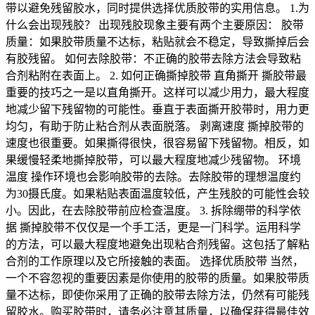
带以避免残留胶水，同时提供选择优质胶带的实用信息。 1.为
什么会出现残胶？ 出现残胶现象主要有两个主要原因： 胶带
质量：如果胶带质量不达标，粘贴就会不稳定，导致撕掉后会
有胶残留。 如何去除胶带：不正确的胶带去除方法会导致粘
合剂粘附在表面上。 2. 如何正确撕掉胶带 直角撕开 撕胶带最
重要的技巧之一是以直角撕开。这样可以减少用力，最大程度
地减少留下残留物的可能性。垂直于表面撕开胶带时，用力更
均匀，有助于防止粘合剂从表面脱落。 剥离速度 撕掉胶带的
速度也很重要。如果撕得很快，很容易留下残留物。相反，如
果缓慢轻柔地撕掉胶带，可以最大程度地减少残留物。 环境
温度 操作环境也会影响胶带的去除。去除胶带的理想温度约
为30摄氏度。如果粘贴表面温度较低，产生残胶的可能性会较
小。因此，在去除胶带前应检查温度。 3. 拆除绷带的科学依
据 撕掉胶带不仅仅是一个手工活，更是一门科学。运用科学
的方法，可以最大程度地避免出现粘合剂残留。这包括了解粘
合剂的工作原理以及它所接触的表面。 选择优质胶带 当然，
一个不容忽视的重要因素是你使用的胶带的质量。如果胶带质
量不达标，即使你采用了正确的胶带去除方法，仍然有可能残
留胶水。购买胶带时，请务必注意其质量，以确保获得最佳效