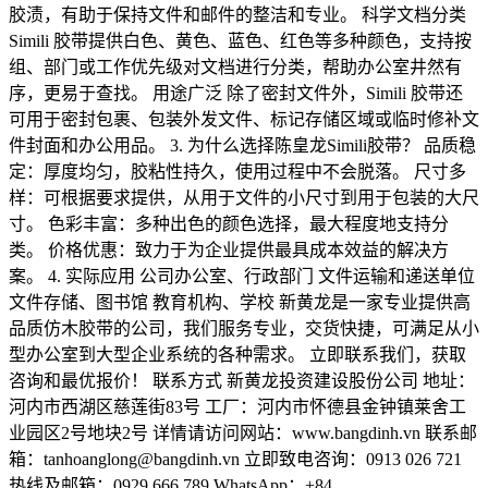
胶渍，有助于保持文件和邮件的整洁和专业。 科学文档分类
Simili 胶带提供白色、黄色、蓝色、红色等多种颜色，支持按
组、部门或工作优先级对文档进行分类，帮助办公室井然有
序，更易于查找。 用途广泛 除了密封文件外，Simili 胶带还
可用于密封包裹、包装外发文件、标记存储区域或临时修补文
件封面和办公用品。 3. 为什么选择陈皇龙Simili胶带？ 品质稳
定：厚度均匀，胶粘性持久，使用过程中不会脱落。 尺寸多
样：可根据要求提供，从用于文件的小尺寸到用于包装的大尺
寸。 色彩丰富：多种出色的颜色选择，最大程度地支持分
类。 价格优惠：致力于为企业提供最具成本效益的解决方
案。 4. 实际应用 公司办公室、行政部门 文件运输和递送单位
文件存储、图书馆 教育机构、学校 新黄龙是一家专业提供高
品质仿木胶带的公司，我们服务专业，交货快捷，可满足从小
型办公室到大型企业系统的各种需求。 立即联系我们，获取
咨询和最优报价！ 联系方式 新黄龙投资建设股份公司 地址：
河内市西湖区慈莲街83号 工厂：河内市怀德县金钟镇莱舍工
业园区2号地块2号 详情请访问网站：www.bangdinh.vn 联系邮
箱：tanhoanglong@bangdinh.vn 立即致电咨询：0913 026 721
热线及邮箱：0929 666 789 WhatsApp：+84...