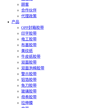
顾客
合作伙伴
代理政策
产品
OPP封箱胶带
印字胶带
电工胶带
布基胶带
美纹纸
牛皮纸胶带
双面胶带
双面泡棉胶带
警示胶带
铝箔胶带
免刀胶带
玻璃胶带
母卷胶带
拉伸膜