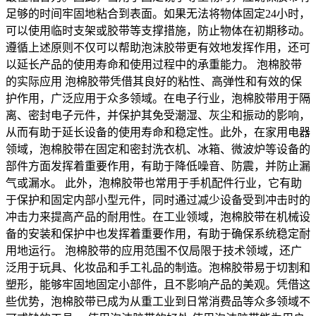
足够的时间牢固地粘合到表面。如果无法将物体固定24小时，
可以使用临时支架或胶带等支撑措施，防止物体在初期移动。
遵循上述原则不仅可以帮助泡沫胶带更有效地发挥作用，还可
以延长产品的使用寿命和使用过程中的承重能力。 泡棉胶带
的实际应用 泡棉胶带凭借其良好的粘性、高弹性和有效的保
护作用，广泛应用于众多领域。在电子行业，泡棉胶带用于隔
离、密封电子元件，并保护其免受潮湿、灰尘和振动的影响，
从而有助于延长设备的使用寿命和稳定性。此外，在家用电器
领域，泡棉胶带在固定和密封洗衣机、冰箱、微波炉等设备的
部件方面发挥着重要作用，有助于降低噪音、防震，并防止漏
气或漏水。 此外，泡棉胶带也常用于手机配件行业，它有助
于保护和固定内部小型元件，同时通过减少设备受到冲击时的
冲击力来提高产品的耐用性。在工业领域，泡棉胶带在机械设
备的安装和保护中也发挥着重要作用，有助于确保系统稳定耐
用地运行。 泡棉胶带的应用范围不仅局限于技术领域，还广
泛用于玩具、化妆品和手工礼品的制造。泡棉胶带易于切割和
塑形，能够牢固地固定小部件，且不影响产品的美观。凭借这
些优势，泡棉胶带已成为从重工业到日常消费品等众多领域不