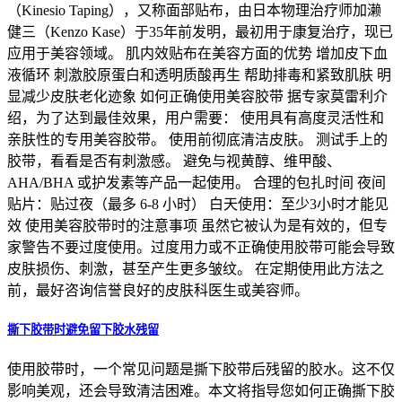
（Kinesio Taping），又称面部贴布，由日本物理治疗师加濑
健三（Kenzo Kase）于35年前发明，最初用于康复治疗，现已
应用于美容领域。 肌内效贴布在美容方面的优势 增加皮下血
液循环 刺激胶原蛋白和透明质酸再生 帮助排毒和紧致肌肤 明
显减少皮肤老化迹象 如何正确使用美容胶带 据专家莫雷利介
绍，为了达到最佳效果，用户需要： 使用具有高度灵活性和
亲肤性的专用美容胶带。 使用前彻底清洁皮肤。 测试手上的
胶带，看看是否有刺激感。 避免与视黄醇、维甲酸、
AHA/BHA 或护发素等产品一起使用。 合理的包扎时间 夜间
贴片：贴过夜（最多 6-8 小时） 白天使用：至少3小时才能见
效 使用美容胶带时的注意事项 虽然它被认为是有效的，但专
家警告不要过度使用。过度用力或不正确使用胶带可能会导致
皮肤损伤、刺激，甚至产生更多皱纹。 在定期使用此方法之
前，最好咨询信誉良好的皮肤科医生或美容师。
撕下胶带时避免留下胶水残留
使用胶带时，一个常见问题是撕下胶带后残留的胶水。这不仅
影响美观，还会导致清洁困难。本文将指导您如何正确撕下胶