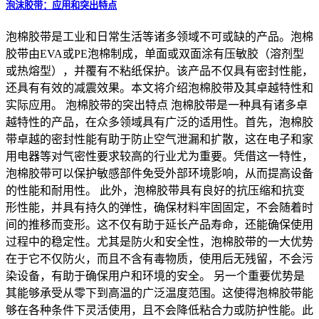
泡沫胶带：应用和突出特点
泡棉胶带是工业和日常生活等诸多领域不可或缺的产品。泡棉
胶带由EVA或PE泡棉制成，单面或双面涂有压敏胶（溶剂型
或热熔型），并覆有不粘纸保护。该产品不仅具有密封性能，
还具有有效的减震效果。本文将介绍泡棉胶带及其卓越特性和
实际应用。 泡棉胶带的突出特点 泡棉胶带是一种具有诸多卓
越特性的产品，在众多领域具有广泛的适用性。首先，泡棉胶
带卓越的密封性能有助于防止空气泄漏和扩散，这在电子和家
用电器等对气密性要求较高的行业尤为重要。凭借这一特性，
泡棉胶带可以保护敏感部件免受外部环境影响，从而提高设备
的性能和耐用性。 此外，泡棉胶带具有良好的抗压缩和抗变
形性能，并具有持久的弹性，确保材料牢固固定，不会随着时
间的推移而变形。这不仅有助于延长产品寿命，还能确保使用
过程中的稳定性。尤其是防火和安全性，泡棉胶带的一大优势
在于它不仅防火，而且不含有毒物质，使用后无残留，不会污
染设备，有助于确保用户和环境的安全。 另一个重要优势是
其能够承受从零下到高温的广泛温度范围。这使得泡棉胶带能
够在各种条件下灵活使用，且不会降低粘合力或防护性能。此