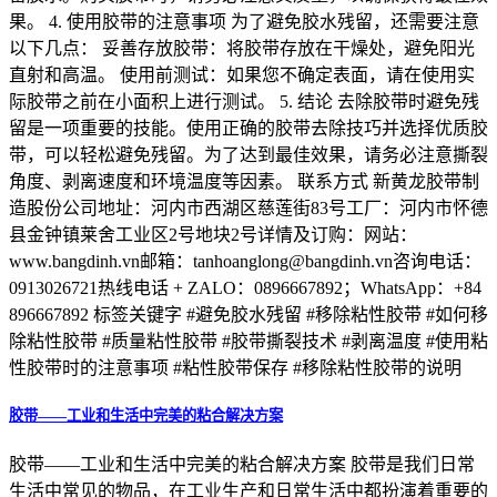
果。 4. 使用胶带的注意事项 为了避免胶水残留，还需要注意
以下几点： 妥善存放胶带：将胶带存放在干燥处，避免阳光
直射和高温。 使用前测试：如果您不确定表面，请在使用实
际胶带之前在小面积上进行测试。 5. 结论 去除胶带时避免残
留是一项重要的技能。使用正确的胶带去除技巧并选择优质胶
带，可以轻松避免残留。为了达到最佳效果，请务必注意撕裂
角度、剥离速度和环境温度等因素。 联系方式 新黄龙胶带制
造股份公司地址：河内市西湖区慈莲街83号工厂：河内市怀德
县金钟镇莱舍工业区2号地块2号详情及订购：网站：
www.bangdinh.vn邮箱：tanhoanglong@bangdinh.vn咨询电话：
0913026721热线电话 + ZALO：0896667892；WhatsApp：+84
896667892 标签关键字 #避免胶水残留 #移除粘性胶带 #如何移
除粘性胶带 #质量粘性胶带 #胶带撕裂技术 #剥离温度 #使用粘
性胶带时的注意事项 #粘性胶带保存 #移除粘性胶带的说明
胶带——工业和生活中完美的粘合解决方案
胶带——工业和生活中完美的粘合解决方案 胶带是我们日常
生活中常见的物品，在工业生产和日常生活中都扮演着重要的