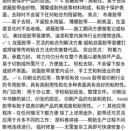
始终是保护产品的首选。 ✅ 4. 遮蔽胶带 – 高粘性，易于去除
遮蔽胶带由织物、薄膜或耐热纸等材料制成，有助于保护表
面，去除时不会留下任何粘合剂残留物。 亮点： 布基胶带
——易于去除，不留胶水残留。 薄膜胶带——耐高温，在温
度变化时不会收缩。 遮蔽胶带——施工期间方便做笔记或标
记。 美纹纸胶带是建筑、油漆和室内装饰行业的理想选择。
✅ 5. 双面胶带 – 灵活的粘合剂解决方案 超粘双面胶带是螺钉
或焊接等传统粘合方法的完美替代品。 突出优点： 附着力
高，承载力好。 将力均匀分布在整个表面以避免损坏产品。
易于切割成所需尺寸，方便施工。 轻松去除，不会留下胶水
或损坏表面。 双面胶带是室内设计、手工艺和制造业的首
选。 ✅ 6. 印刷业的应用 – 简单但有效 Simili 胶带是印刷行业
的专用胶带，具有高耐用性和在多种表面具有良好的粘附性。
热门应用： 用于办公室、学校粘贴纸张、整理文件。 印刷业
中书籍的装订、印张的固定。 印刷产品的包装和密封。 Simili
胶带有助于提高印刷产品的美观度和耐用性。 ✅ 7. 其他应用
程序 – 在任何情况下都方便 除了上述用途外，胶带还可灵活
应用于许多不同的工作： 原料卷拼接——帮助生产过程不间
断地连续进行。 临时修复——无需复杂工具即可快速修复小