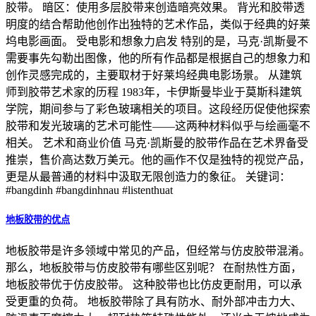
胶带。 暗区：使用多层胶带来创造暗亮效果。 背光和胶带透
明度的结合帮助他创作出独特的艺术作品，类似于经典的好莱
坞电影画面。 受电影和想象力启发 特别的是，马克·凯斯曼不
需要事先勾勒出图像，他的所有作品都是根据自己的想象力和
创作灵感完成的，主要取材于好莱坞经典电影场景。 从建筑
师到胶带艺术家的历程 1983年，卡伊斯曼毕业于莫斯科建筑
学院，期间参与了彩色玻璃相关的项目。这段经历促使他探索
胶带和发光玻璃的艺术可能性——这两种材料似乎与绘画毫不
相关。 艺术和商业价值 马克·凯斯曼的胶带作品在艺术界备受
推崇，售价高达数万美元。他的画作不仅是独特的视觉产品，
更是从最普通的材料中汲取无限创造力的象征。 关键词：
#bangdinh #bangdinhnau #listenthuat
地板胶带的优点
地板胶带是许多领域中常见的产品，但经常与仿皮胶带混淆。
那么，地板胶带与仿皮胶带有哪些区别呢？ 在耐热性方面，
地板胶带优于仿皮胶带。 这种胶带也比仿皮更耐用，可以承
受更重的负荷。 地板胶带除了具有防水、耐外部冲击力大、