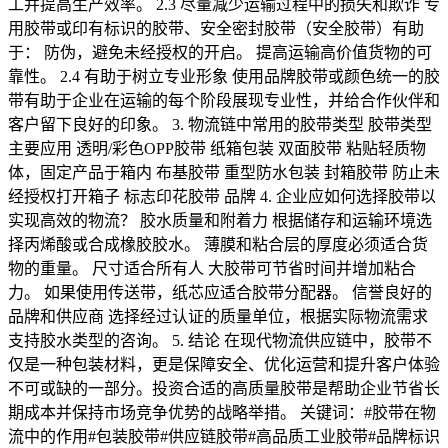
工并提高生产效率。 2.3 尽量减少运输过程中的损失和欺诈 专
用胶带或印有标识的胶带、安全密封胶带（安全胶带）有助
于： 防伪，避免未经授权的开启。 提高运输高价值货物的可
靠性。 2.4 有助于树立专业形象 使用品牌胶带或颜色统一的胶
带有助于企业在运输的每个阶段展现专业性，并给合作伙伴和
客户留下良好的印象。 3. 物流链中常用的胶带类型 胶带类型
主要应用 透明/彩色OPP胶带 纸箱包装 双面胶带 粘贴轻质物
体，固定产品于箱内 布基胶带 重型防水包装 封箱胶带 防止未
经授权打开箱子 标志印花胶带 品牌 4. 企业应如何选择胶带以
实现高效的物流？ 胶水质量和附着力 根据储存和运输环境选
择丙烯酸或合成橡胶胶水。 薄膜和粘合层的厚度必须适合货
物的重量。 尺寸适合所有人 大胶带可节省时间并增加粘合
力。 如果使用传送带，纸芯应适合胶带分配器。 信誉良好的
品牌和供应商 选择经过认证的质量单位，根据实际物流需求
支持胶水类型的咨询。 5. 结论 在现代物流供应链中，胶带不
仅是一种包装材料，更是保障安全、优化运营和提升客户体验
不可或缺的一部分。投资合适的高质量胶带是帮助企业节省长
期成本并保持市场竞争优势的战略举措。 关键词：#胶带在物
流中的作用#包装胶带#供应链胶带#高品质工业胶带#品牌标识