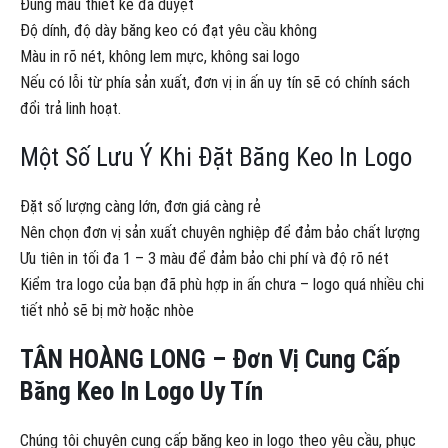
Đúng mẫu thiết kế đã duyệt
Độ dính, độ dày băng keo có đạt yêu cầu không
Màu in rõ nét, không lem mực, không sai logo
Nếu có lỗi từ phía sản xuất, đơn vị in ấn uy tín sẽ có chính sách
đổi trả linh hoạt.
Một Số Lưu Ý Khi Đặt Băng Keo In Logo
Đặt số lượng càng lớn, đơn giá càng rẻ
Nên chọn đơn vị sản xuất chuyên nghiệp để đảm bảo chất lượng
Ưu tiên in tối đa 1 – 3 màu để đảm bảo chi phí và độ rõ nét
Kiểm tra logo của bạn đã phù hợp in ấn chưa – logo quá nhiều chi
tiết nhỏ sẽ bị mờ hoặc nhòe
TÂN HOÀNG LONG – Đơn Vị Cung Cấp
Băng Keo In Logo Uy Tín
Chúng tôi chuyên cung cấp băng keo in logo theo yêu cầu, phục