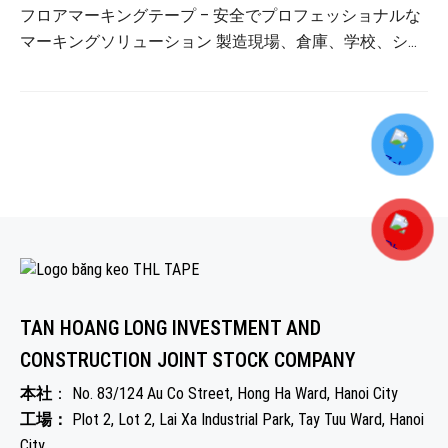
テープの表側は滑らかで、ボールペン、マーカー、マー
トをご覧ください：www.bangdinh.vn お問い合わせメール
フロアマーキングテープ – 安全でプロフェッショナルな
ク、複合材、木材、壁、建築材料など。 耐熱・耐候性
カーなどで簡単に書き込みができ、ファイル管理や書類
アドレス：tanhoanglong@bangdinh.vn ご相談は今すぐお電
マーキングソリューション 製造現場、倉庫、学校、ショ
3℃～120℃の温度範囲で効果的に機能します。 屋外での
の分類がこれまで以上に簡単になります。 2. オフィスで
話ください：0913 026 721 ホットライン＆Zalo：0929 666
ッピングモールなどでは、エリアを区切って移動者の安
使用にも耐え、防湿性があり、過酷な天候にも耐えま
Simili粘着テープを使用する優れたメリット 直接メモが簡
789 WhatsApp：+84 929 666 789
全を確保することが非常に重要です。そこで、フロアテ
す。 施工が簡単 - 時間を節約 剥がしやすい紙コーティン
単に取れます シミリテープの表面は、ファイル名、文書
ープが誕生しました。フロアテープは、通行の安全を効
グ設計により、特に高所での作業効率が向上します。穴
の内容、日付など、必要な情報を直接メモできるため、
果的に確保し、マーキングや分離を行い、視覚的な警告
あけやネジ止めは不要。切断、貼り付け、固定するだけ
追加の紙ラベルを貼る必要がなく、ビジネスの時間とコ
を効果的に表示する専門製品です。 1. フロアテープと
です。 優れた美観 ネジや502接着剤のように、べたつき
ストを節約できます。 強力な粘着力、簡単に剥がせる シ
は？ フロアテープは、PVC樹脂と非常に強力な粘着剤層
や表面へのダメージがありません。 3. 白黒両面フォーム
ミリテープは、紙、プラスチック、段ボールなど、様々
を組み合わせた、厚みのあるテープです。床、コンクリ
テープの用途 白黒両面フォームテープは、様々な分野で
な素材に安定した粘着力を発揮します。しかも、糊残り
ート面、セラミックタイル、木材などに直接接着できる
幅広く使用されています。 広告建築： 看板やロゴの貼り
なく簡単に剥がせるため、書類や郵便物を清潔でプロフ
ように特別に設計されており、摩耗や通行量の増加にも
付け、アルミ板やマイカ板の固定。 家具の貼り付け：絵
ェッショナルな状態に保ちます。 科学的な書類分類 白、
耐え、優れた粘着力を発揮します。 2. フロアテープの特
画、鏡、装飾品の吊り下げ。 家電製品：金庫、冷蔵庫、
黄、青、赤など、豊富なカラーバリエーションを取り揃
TAN HOANG LONG INVESTMENT AND
殊な用途 明確なエリア区分 フロアテープは、通路、生産
電気機器へのロゴの貼り付け。 衣料品、印刷、金型産
えたシミリテープは、グループ、部署、業務の優先度な
エリア、危険エリア、安全エリアを明確に区分するのに
業：材料を迅速かつ正確に固定。 オフィス・土木工事：
CONSTRUCTION JOINT STOCK COMPANY
どに応じて書類を分類するのに役立ち、オフィスを整理
役立ちます。工場や作業場において、作業場を整理整頓
一時的または長期的な用途における釘やネジの交換。 4.
整頓し、探しやすくするのに役立ちます。 多様な用途 書
本社
： No. 83/124 Au Co Street, Hong Ha Ward, Hanoi City
し、安全に整頓するために欠かせないツールです。 労働
Tan Hoang Longの白黒両面フォームテープを選ぶべき理由
類の封印に加えて、シミリテープは小包の封印、発送書
工場：
Plot 2, Lot 2, Lai Xa Industrial Park, Tay Tuu Ward, Hanoi
安全の向上 滑りや衝突の危険があるエリアや立ち入り禁
Tan Hoang Longブランドの正規品で、従来の黄色や青色の
類の梱包、保管場所のマーキング、書類カバーや事務用
City