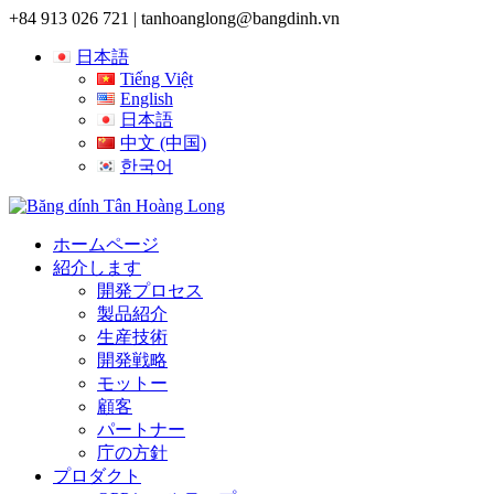
+84 913 026 721 |
tanhoanglong@bangdinh.vn
日本語
Tiếng Việt
English
日本語
中文 (中国)
한국어
ホームページ
紹介します
開発プロセス
製品紹介
生産技術
開発戦略
モットー
顧客
パートナー
庁の方針
プロダクト