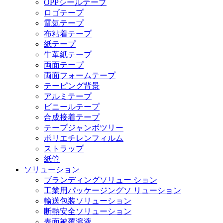
OPPシールテープ
ロゴテープ
電気テープ
布粘着テープ
紙テープ
牛革紙テープ
両面テープ
両面フォームテープ
テーピング背景
アルミテープ
ビニールテープ
合成接着テープ
テープジャンボツリー
ポリエチレンフィルム
ストラップ
紙管
ソリューション
ブランディングソリュー ション
工業用パッケージングソ リューション
輸送包装ソリューション
断熱安全ソリューション
表面被覆溶液