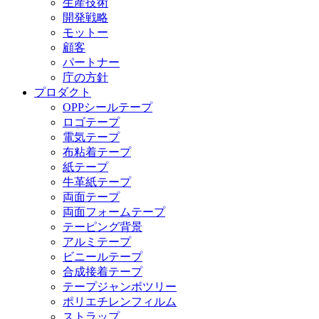
生産技術
開発戦略
モットー
顧客
パートナー
庁の方針
プロダクト
OPPシールテープ
ロゴテープ
電気テープ
布粘着テープ
紙テープ
牛革紙テープ
両面テープ
両面フォームテープ
テーピング背景
アルミテープ
ビニールテープ
合成接着テープ
テープジャンボツリー
ポリエチレンフィルム
ストラップ